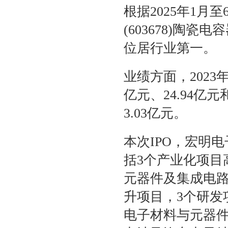
根据2025年1月至
(603678)陶
位居行业第一。
业绩方面，2023
亿元、24.94亿元
3.03亿元。
本次IPO，宏明电
括3个产业化项目
元器件及集成电路
升项目，3个研发
电子材料与元器件