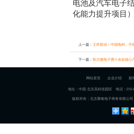
电池及汽车电子结
化能力提升项目
上一篇：
王炸联动！中国电科、中国
下一篇：
歌尔微电子携十余款核心产品
网站首页
企业介绍
新
地址：中国·北京高科技园区
电话：010-8
版权所有：北京聚银电子商务有限公司